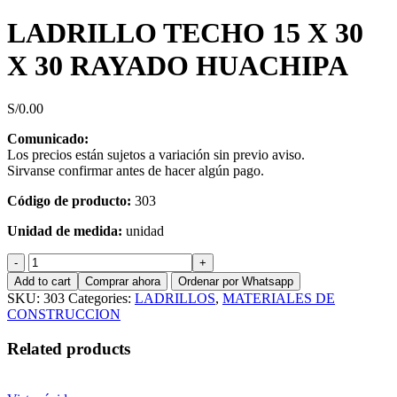
LADRILLO TECHO 15 X 30
X 30 RAYADO HUACHIPA
S/
0.00
Comunicado:
Los precios están sujetos a variación sin previo aviso.
Sirvanse confirmar antes de hacer algún pago.
Código de producto:
303
Unidad de medida:
unidad
LADRILLO
TECHO
Add to cart
Comprar ahora
Ordenar por Whatsapp
15
SKU:
303
Categories:
LADRILLOS
,
MATERIALES DE
X
CONSTRUCCION
30
X
Related products
30
RAYADO
HUACHIPA