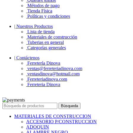
Quienes somos
Métodos de pago
Tienda Física
Políticas y condiciones
| Nuestros Productos
Lista de tienda
Materiales de construcción
Tuberias en general
Categorías generales
| Contáctenos
Ferretería Dinova
ventas@ferreteriadinova.com
ventasdinova@hotmail.com
Ferreteriadinova.com
Ferreteria Dinova
© 2023 Ferreteria DINOVA
. Todos los derechos reservados.
Búsqueda
MATERIALES DE CONSTRUCCION
ACCESORIO P/CONSTRUCCION
ADOQUIN
ALAMBRE NEGRO