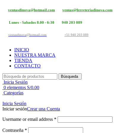
ventasdinova@hotmail.com
ventas@ferreteriadinova.com
Lunes - Sabados 8.00 - 6:30
940 203 089
ventasdinova@hotmail.com
+51 940 203 089
INICIO
NUESTRA MARCA
TIENDA
CONTACTO
Búsqueda
Inicia Sesión
0
elementos
S/
0.00
Categorías
Inicia Sesión
Iniciar sesión
Crear una Cuenta
Username or email address
*
Contraseña
*