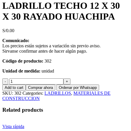
LADRILLO TECHO 12 X 30
X 30 RAYADO HUACHIPA
S/
0.00
Comunicado:
Los precios están sujetos a variación sin previo aviso.
Sirvanse confirmar antes de hacer algún pago.
Código de producto:
302
Unidad de medida:
unidad
LADRILLO
TECHO
Add to cart
Comprar ahora
Ordenar por Whatsapp
12
SKU:
302
Categories:
LADRILLOS
,
MATERIALES DE
X
CONSTRUCCION
30
X
Related products
30
RAYADO
HUACHIPA
Vista rápida
quantity