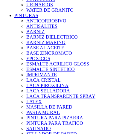
URINARIOS
WATER DE GRANITO
PINTURAS
ANTICORROSIVO
ANTISALITES
BARNIZ
BARNIZ DIELECTRICO
BARNIZ MARINO
BASE AL ACEITE
BASE ZINCROMATO
EPOXICOS
ESMALTE ACRILICO GLOSS
ESMALTE SINTETICO
IMPRIMANTE
LACA CRISTAL
LACA PIROXILINA
LACA SELLADORA
LACA TRANSPARENTE SPRAY
LATEX
MASILLA DE PARED
PASTA MURAL
PINTURA PARA PIZARRA
PINTURA PARA TRAFICO
SATINADO
SELLADOR DE PARED