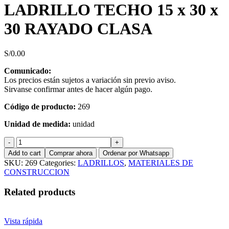
LADRILLO TECHO 15 x 30 x
30 RAYADO CLASA
S/
0.00
Comunicado:
Los precios están sujetos a variación sin previo aviso.
Sirvanse confirmar antes de hacer algún pago.
Código de producto:
269
Unidad de medida:
unidad
LADRILLO
TECHO
Add to cart
Comprar ahora
Ordenar por Whatsapp
15
SKU:
269
Categories:
LADRILLOS
,
MATERIALES DE
x
CONSTRUCCION
30
x
Related products
30
RAYADO
CLASA
Vista rápida
quantity