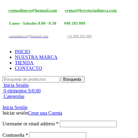
ventasdinova@hotmail.com
ventas@ferreteriadinova.com
Lunes - Sabados 8.00 - 6:30
940 203 089
ventasdinova@hotmail.com
+51 940 203 089
INICIO
NUESTRA MARCA
TIENDA
CONTACTO
Búsqueda
Inicia Sesión
0
elementos
S/
0.00
Categorías
Inicia Sesión
Iniciar sesión
Crear una Cuenta
Username or email address
*
Contraseña
*