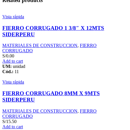
Related products
30
RAYADO
CER.
Vista rápida
LAMBAYEQUE
quantity
FIERRO CORRUGADO 1 3/8″ X 12MTS
SIDERPERU
MATERIALES DE CONSTRUCCION
,
FIERRO
CORRUGADO
S/
0.00
Add to cart
UM:
unidad
Cód.:
11
Vista rápida
FIERRO CORRUGADO 8MM X 9MTS
SIDERPERU
MATERIALES DE CONSTRUCCION
,
FIERRO
CORRUGADO
S/
15.50
Add to cart