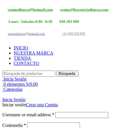
ventasdinova@hotmail.com
ventas@ferreteriadinova.com
Lunes - Sabados 8.00 - 6:30
940 203 089
ventasdinova@hotmail.com
+51 940 203 089
INICIO
NUESTRA MARCA
TIENDA
CONTACTO
Búsqueda
Inicia Sesión
0
elementos
S/
0.00
Categorías
Inicia Sesión
Iniciar sesión
Crear una Cuenta
Username or email address
*
Contraseña
*