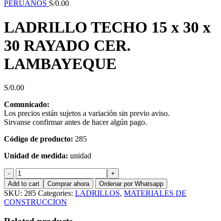
PERUANOS
S/
0.00
LADRILLO TECHO 15 x 30 x
30 RAYADO CER.
LAMBAYEQUE
S/
0.00
Comunicado:
Los precios están sujetos a variación sin previo aviso.
Sirvanse confirmar antes de hacer algún pago.
Código de producto:
285
Unidad de medida:
unidad
LADRILLO
TECHO
Add to cart
Comprar ahora
Ordenar por Whatsapp
15
SKU:
285
Categories:
LADRILLOS
,
MATERIALES DE
x
CONSTRUCCION
30
x