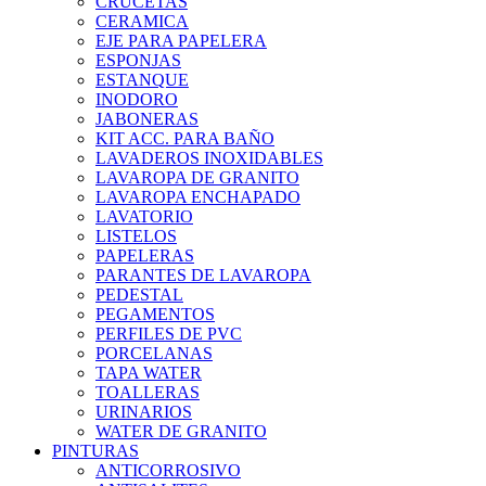
CRUCETAS
CERAMICA
EJE PARA PAPELERA
ESPONJAS
ESTANQUE
INODORO
JABONERAS
KIT ACC. PARA BAÑO
LAVADEROS INOXIDABLES
LAVAROPA DE GRANITO
LAVAROPA ENCHAPADO
LAVATORIO
LISTELOS
PAPELERAS
PARANTES DE LAVAROPA
PEDESTAL
PEGAMENTOS
PERFILES DE PVC
PORCELANAS
TAPA WATER
TOALLERAS
URINARIOS
WATER DE GRANITO
PINTURAS
ANTICORROSIVO