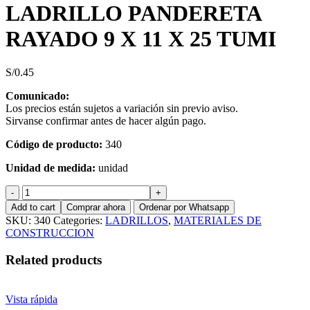
LADRILLO PANDERETA
RAYADO 9 X 11 X 25 TUMI
S/
0.45
Comunicado:
Los precios están sujetos a variación sin previo aviso.
Sirvanse confirmar antes de hacer algún pago.
Código de producto:
340
Unidad de medida:
unidad
LADRILLO
PANDERETA
Add to cart
Comprar ahora
Ordenar por Whatsapp
RAYADO
SKU:
340
Categories:
LADRILLOS
,
MATERIALES DE
9
CONSTRUCCION
X
11
Related products
X
25
TUMI
Vista rápida
quantity