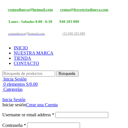
ventasdinova@hotmail.com
ventas@ferreteriadinova.com
Lunes - Sabados 8.00 - 6:30
940 203 089
ventasdinova@hotmail.com
+51 940 203 089
INICIO
NUESTRA MARCA
TIENDA
CONTACTO
Búsqueda
Inicia Sesión
0
elementos
S/
0.00
Categorías
Inicia Sesión
Iniciar sesión
Crear una Cuenta
Username or email address
*
Contraseña
*