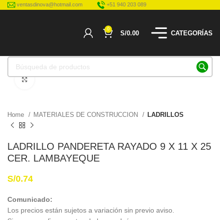
ventasdinova@hotmail.com
+51 940 203 089
0
S/
0.00
CATEGORÍAS
Haga Click para agrandar
Home
MATERIALES DE CONSTRUCCION
LADRILLOS
LADRILLO PANDERETA RAYADO 9 X 11 X 25
CER. LAMBAYEQUE
S/
0.74
Comunicado:
Los precios están sujetos a variación sin previo aviso.