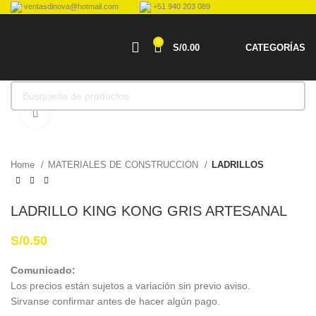
ventasdinova@hotmail.com
+51 940 203 089
0
S/
0.00
CATEGORÍAS
Haga Click para agrandar
Home
MATERIALES DE CONSTRUCCION
LADRILLOS
LADRILLO KING KONG GRIS ARTESANAL
S/
0.50
Comunicado:
Los precios están sujetos a variación sin previo aviso.
Sirvanse confirmar antes de hacer algún pago.