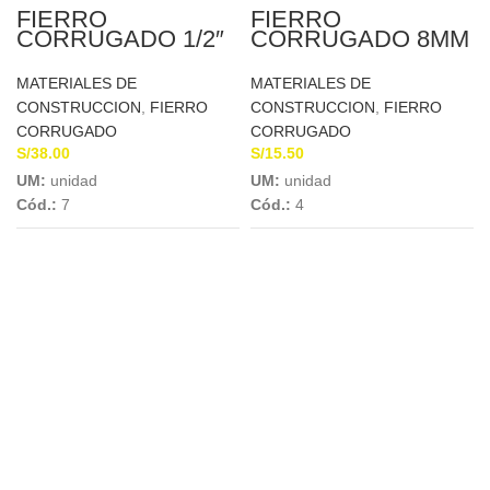
FIERRO
FIERRO
CORRUGADO 1/2″
CORRUGADO 8MM
X 9MTS
X 9MTS
SIDERPERU
SIDERPERU
MATERIALES DE
MATERIALES DE
CONSTRUCCION
,
FIERRO
CONSTRUCCION
,
FIERRO
CORRUGADO
CORRUGADO
S/
38.00
S/
15.50
UM:
unidad
UM:
unidad
Cód.:
7
Cód.:
4