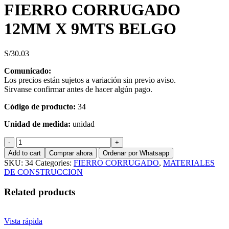
FIERRO CORRUGADO
12MM X 9MTS BELGO
S/
30.03
Comunicado:
Los precios están sujetos a variación sin previo aviso.
Sirvanse confirmar antes de hacer algún pago.
Código de producto:
34
Unidad de medida:
unidad
FIERRO
CORRUGADO
Add to cart
Comprar ahora
Ordenar por Whatsapp
12MM
SKU:
34
Categories:
FIERRO CORRUGADO
,
MATERIALES
X
DE CONSTRUCCION
9MTS
BELGO
Related products
quantity
Vista rápida