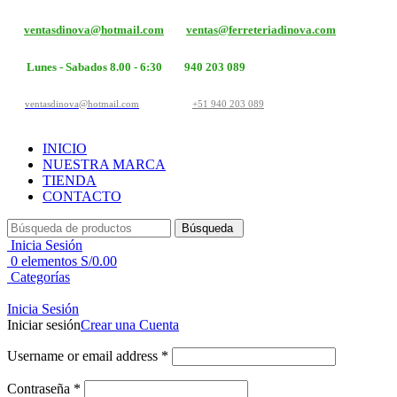
ventasdinova@hotmail.com
ventas@ferreteriadinova.com
Lunes - Sabados 8.00 - 6:30
940 203 089
ventasdinova@hotmail.com
+51 940 203 089
INICIO
NUESTRA MARCA
TIENDA
CONTACTO
Búsqueda
Inicia Sesión
0
elementos
S/
0.00
Categorías
Inicia Sesión
Iniciar sesión
Crear una Cuenta
Username or email address
*
Contraseña
*