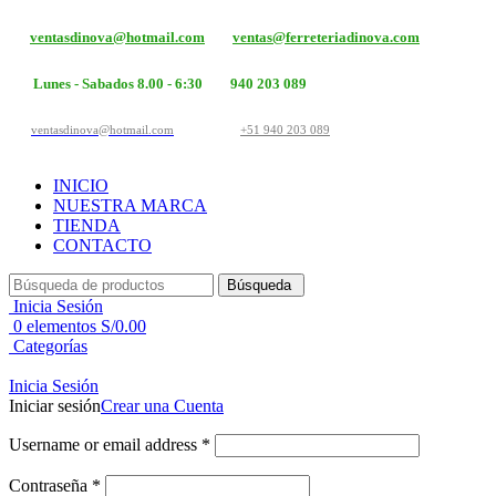
ventasdinova@hotmail.com
ventas@ferreteriadinova.com
Lunes - Sabados 8.00 - 6:30
940 203 089
ventasdinova@hotmail.com
+51 940 203 089
INICIO
NUESTRA MARCA
TIENDA
CONTACTO
Búsqueda
Inicia Sesión
0
elementos
S/
0.00
Categorías
Inicia Sesión
Iniciar sesión
Crear una Cuenta
Username or email address
*
Contraseña
*