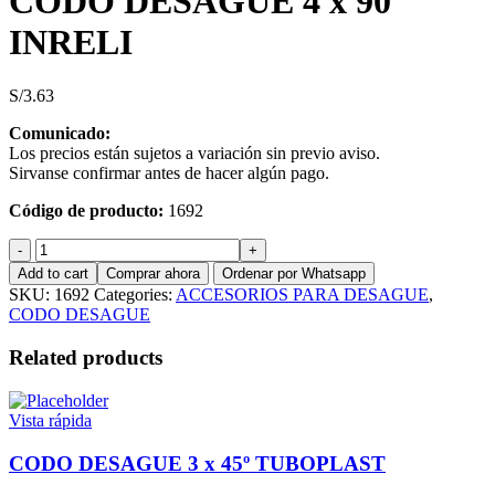
CODO DESAGUE 4 x 90º
INRELI
S/
3.63
Comunicado:
Los precios están sujetos a variación sin previo aviso.
Sirvanse confirmar antes de hacer algún pago.
Código de producto:
1692
CODO
DESAGUE
Add to cart
Comprar ahora
Ordenar por Whatsapp
4
SKU:
1692
Categories:
ACCESORIOS PARA DESAGUE
,
x
CODO DESAGUE
90º
INRELI
Related products
quantity
Vista rápida
CODO DESAGUE 3 x 45º TUBOPLAST