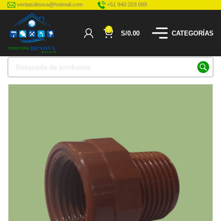
ventasdinova@hotmail.com
+51 940 203 089
0
S/
0.00
CATEGORÍAS