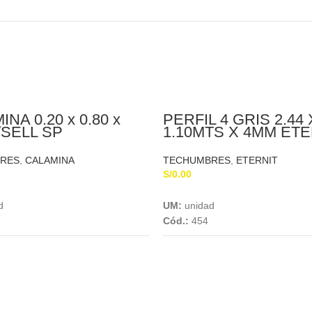
NA 0.20 x 0.80 x
PERFIL 4 GRIS 2.44 
/SELL SP
1.10MTS X 4MM ETE
RES
,
CALAMINA
TECHUMBRES
,
ETERNIT
S/
0.00
Add To Cart
Add To Cart
d
UM:
unidad
Cód.:
454