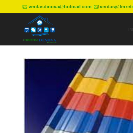
ventasdinova@hotmail.com
ventas@ferret
IN