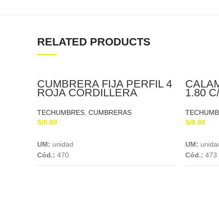
RELATED PRODUCTS
CUMBRERA FIJA PERFIL 4
CALAMI
ROJA CORDILLERA
1.80 C
TROPICAL
TECHUMBRES
,
CUMBRERAS
TECHUMB
S/
0.00
S/
0.00
Add To Cart
UM:
unidad
UM:
unida
Cód.:
470
Cód.:
473