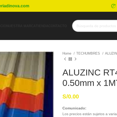
eriadinova.com
ICIO
NUESTRA MARCA
TIENDA
CONTACTO
Home
TECHUMBRES
ALUZI
ALUZINC RT
0.50mm x 1M
S/
0.00
Comunicado:
Los precios están sujetos a varia