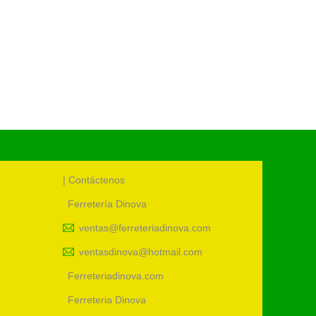
UM:
uni
Cód.:
46
| Contáctenos
Ferretería Dinova
ventas@ferreteriadinova.com
ventasdinova@hotmail.com
Ferreteriadinova.com
Ferreteria Dinova