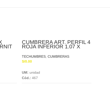
X
CUMBRERA ART. PERFIL 4
RNIT
ROJA INFERIOR 1.07 X
0.30 X 5MM
TECHUMBRES
,
CUMBRERAS
S/
0.00
Add To Cart
UM:
unidad
Cód.:
467
CUMB
ROJA
0.32
TECHU
S/
0.00