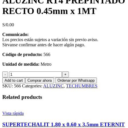
ALUZINC RT4 PREPINTADO
RECTO 0.45mm x 1MT
S/
0.00
Comunicado:
Los precios están sujetos a variación sin previo aviso.
Sirvanse confirmar antes de hacer algún pago.
Código de producto:
566
Unidad de medida:
Metro
ALUZINC
RT4
Add to cart
Comprar ahora
Ordenar por Whatsapp
PREPINTADO
SKU:
566
Categories:
ALUZINC
,
TECHUMBRES
RECTO
0.45mm
Related products
x
1MT
quantity
Vista rápida
SUPERTECHALIT 1.80 x 0.60 x 3.5mm ETERNIT