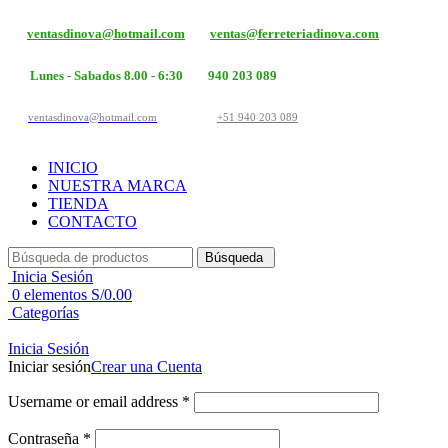
ventasdinova@hotmail.com
ventas@ferreteriadinova.com
Lunes - Sabados 8.00 - 6:30
940 203 089
ventasdinova@hotmail.com
+51 940 203 089
INICIO
NUESTRA MARCA
TIENDA
CONTACTO
Búsqueda
Inicia Sesión
0
elementos
S/
0.00
Categorías
Inicia Sesión
Iniciar sesión
Crear una Cuenta
Username or email address
*
Contraseña
*