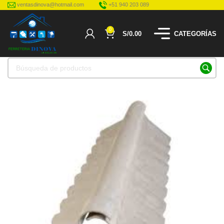
ventasdinova@hotmail.com
+51 940 203 089
0
S/
0.00
CATEGORÍAS