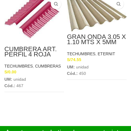
GRAN ONDA 3.05 X
1.10 MTS X 5MM
ETERNIT
CUMBRERA ART.
PERFIL 4 ROJA
TECHUMBRES
,
ETERNIT
INFERIOR 1.07 X
S/
74.55
0.30 X 5MM
TECHUMBRES
,
CUMBRERAS
UM:
unidad
S/
0.00
Cód.:
450
UM:
unidad
Cód.:
467