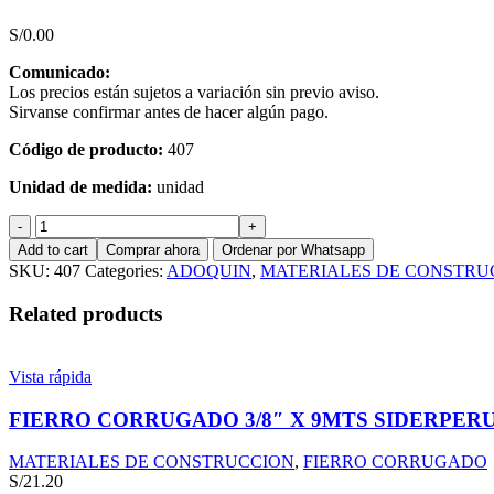
S/
0.00
Comunicado:
Los precios están sujetos a variación sin previo aviso.
Sirvanse confirmar antes de hacer algún pago.
Código de producto:
407
Unidad de medida:
unidad
ADOQUIN
20
Add to cart
Comprar ahora
Ordenar por Whatsapp
X
SKU:
407
Categories:
ADOQUIN
,
MATERIALES DE CONSTRU
10
X
Related products
8CMS
ROJO
quantity
Vista rápida
FIERRO CORRUGADO 3/8″ X 9MTS SIDERPER
MATERIALES DE CONSTRUCCION
,
FIERRO CORRUGADO
S/
21.20