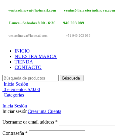
ventasdinova@hotmail.com
ventas@ferreteriadinova.com
Lunes - Sabados 8.00 - 6:30
940 203 089
ventasdinova@hotmail.com
+51 940 203 089
INICIO
NUESTRA MARCA
TIENDA
CONTACTO
Búsqueda
Inicia Sesión
0
elementos
S/
0.00
Categorías
Inicia Sesión
Iniciar sesión
Crear una Cuenta
Username or email address
*
Contraseña
*