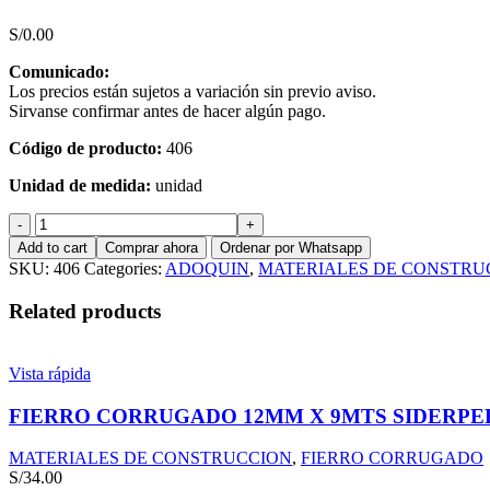
S/
0.00
Comunicado:
Los precios están sujetos a variación sin previo aviso.
Sirvanse confirmar antes de hacer algún pago.
Código de producto:
406
Unidad de medida:
unidad
ADOQUIN
20
Add to cart
Comprar ahora
Ordenar por Whatsapp
X
SKU:
406
Categories:
ADOQUIN
,
MATERIALES DE CONSTRU
10
X
Related products
8CMS
NEGRO
quantity
Vista rápida
FIERRO CORRUGADO 12MM X 9MTS SIDERPE
MATERIALES DE CONSTRUCCION
,
FIERRO CORRUGADO
S/
34.00