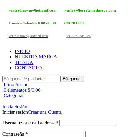
ventasdinova@hotmail.com
ventas@ferreteriadinova.com
Lunes - Sabados 8.00 - 6:30
940 203 089
ventasdinova@hotmail.com
+51 940 203 089
INICIO
NUESTRA MARCA
TIENDA
CONTACTO
Búsqueda
Inicia Sesión
0
elementos
S/
0.00
Categorías
Inicia Sesión
Iniciar sesión
Crear una Cuenta
Username or email address
*
Contraseña
*