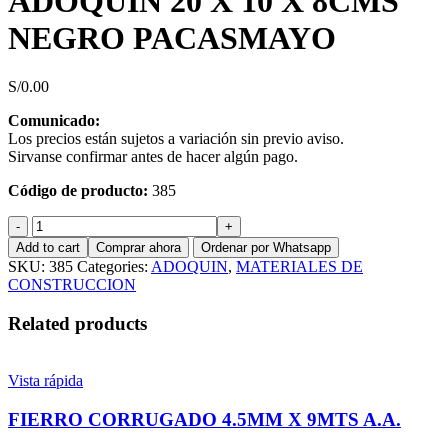
ADOQUIN 20 X 10 X 8CMS
NEGRO PACASMAYO
S/
0.00
Comunicado:
Los precios están sujetos a variación sin previo aviso.
Sirvanse confirmar antes de hacer algún pago.
Código de producto:
385
ADOQUIN
20
Add to cart
Comprar ahora
Ordenar por Whatsapp
X
SKU:
385
Categories:
ADOQUIN
,
MATERIALES DE
10
CONSTRUCCION
X
8CMS
Related products
NEGRO
PACASMAYO
quantity
Vista rápida
FIERRO CORRUGADO 4.5MM X 9MTS A.A.