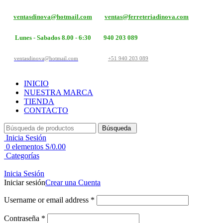
ventasdinova@hotmail.com
ventas@ferreteriadinova.com
Lunes - Sabados 8.00 - 6:30
940 203 089
ventasdinova@hotmail.com
+51 940 203 089
INICIO
NUESTRA MARCA
TIENDA
CONTACTO
Búsqueda
Inicia Sesión
0
elementos
S/
0.00
Categorías
Inicia Sesión
Iniciar sesión
Crear una Cuenta
Username or email address
*
Contraseña
*