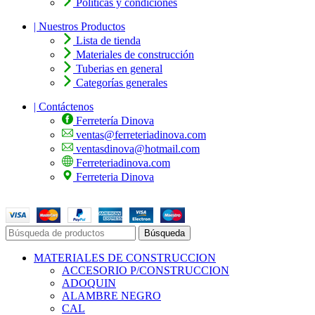
Políticas y condiciones
| Nuestros Productos
Lista de tienda
Materiales de construcción
Tuberias en general
Categorías generales
| Contáctenos
Ferretería Dinova
ventas@ferreteriadinova.com
ventasdinova@hotmail.com
Ferreteriadinova.com
Ferreteria Dinova
© 2023 Ferreteria DINOVA
. Todos los derechos reservados.
Búsqueda
MATERIALES DE CONSTRUCCION
ACCESORIO P/CONSTRUCCION
ADOQUIN
ALAMBRE NEGRO
CAL