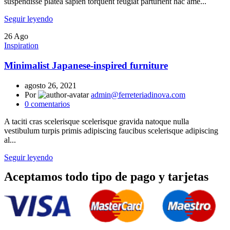
suspendisse platea sapien torquent feugiat parturient hac ame...
Seguir leyendo
26
Ago
Inspiration
Minimalist Japanese-inspired furniture
agosto 26, 2021
Por
admin@ferreteriadinova.com
0
comentarios
A taciti cras scelerisque scelerisque gravida natoque nulla
vestibulum turpis primis adipiscing faucibus scelerisque adipiscing
al...
Seguir leyendo
Aceptamos todo tipo de pago y tarjetas