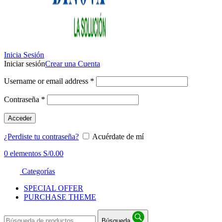
Inicia Sesión
Iniciar sesión
Crear una Cuenta
Username or email address
*
Contraseña
*
Acceder
¿Perdiste tu contraseña?
Acuérdate de mí
0
elementos
S/
0.00
Categorías
SPECIAL OFFER
PURCHASE THEME
Búsqueda