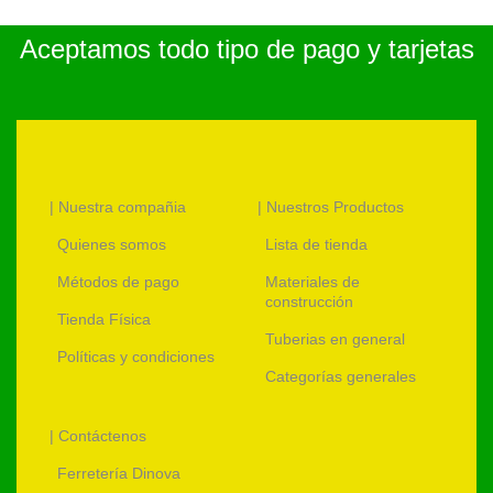
Aceptamos todo tipo de pago y tarjetas
| Nuestra compañia
| Nuestros Productos
Quienes somos
Lista de tienda
Métodos de pago
Materiales de
construcción
Tienda Física
Tuberias en general
Políticas y condiciones
Categorías generales
| Contáctenos
Ferretería Dinova