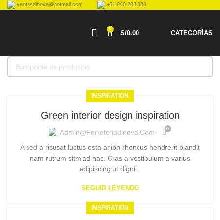
ventasdinova@hotmail.com
+51 940 203 089
0
S/
0.00
CATEGORÍAS
INSPIRATION
Green interior design inspiration
0
Admin@ferreteriadinova.com
A sed a risusat luctus esta anibh rhoncus hendrerit blandit
nam rutrum sitmiad hac. Cras a vestibulum a varius
adipiscing ut digni...
SEGUIR LEYENDO
INSPIRATION