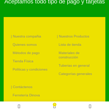
Aceptamos todo tipo de pago y tarjetas
| Nuestra compañia
| Nuestros Productos
Quienes somos
Lista de tienda
Métodos de pago
Materiales de
construcción
Tienda Física
Tuberias en general
Políticas y condiciones
Categorías generales
| Contáctenos
Ferretería Dinova
ventas@ferreteriadinova.com
0