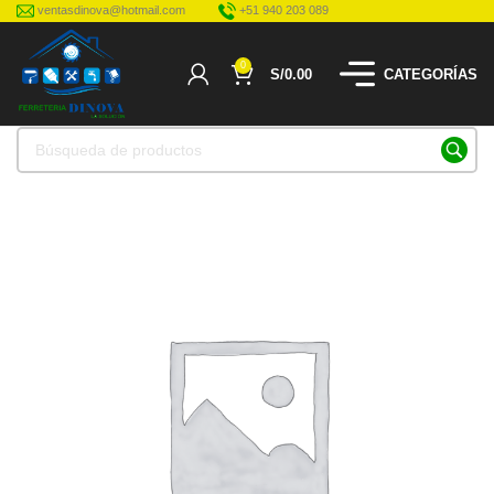
ventasdinova@hotmail.com
+51 940 203 089
0
S/
0.00
CATEGORÍAS