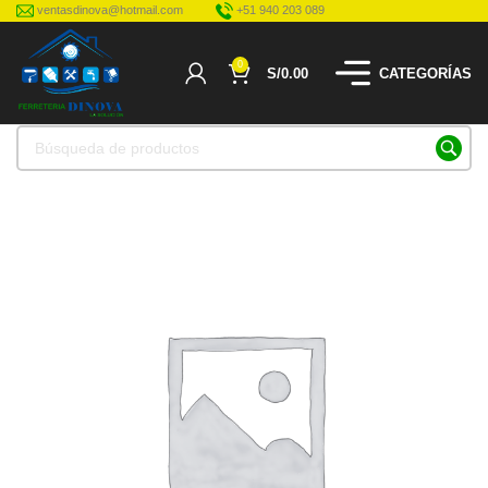
ventasdinova@hotmail.com
+51 940 203 089
0
S/
0.00
CATEGORÍAS