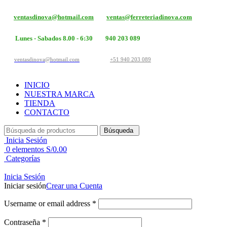
ventasdinova@hotmail.com
ventas@ferreteriadinova.com
Lunes - Sabados 8.00 - 6:30
940 203 089
ventasdinova@hotmail.com
+51 940 203 089
INICIO
NUESTRA MARCA
TIENDA
CONTACTO
Búsqueda
Inicia Sesión
0
elementos
S/
0.00
Categorías
Inicia Sesión
Iniciar sesión
Crear una Cuenta
Username or email address
*
Contraseña
*