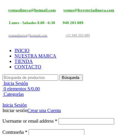
ventasdinova@hotmail.com
ventas@ferreteriadinova.com
Lunes - Sabados 8.00 - 6:30
940 203 089
ventasdinova@hotmail.com
+51 940 203 089
INICIO
NUESTRA MARCA
TIENDA
CONTACTO
Búsqueda
Inicia Sesión
0
elementos
S/
0.00
Categorías
Inicia Sesión
Iniciar sesión
Crear una Cuenta
Username or email address
*
Contraseña
*