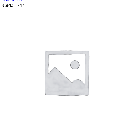
Cód.:
1747