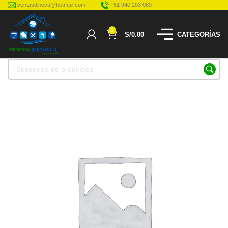
ventasdinova@hotmail.com
+51 940 203 089
0
S/
0.00
CATEGORÍAS