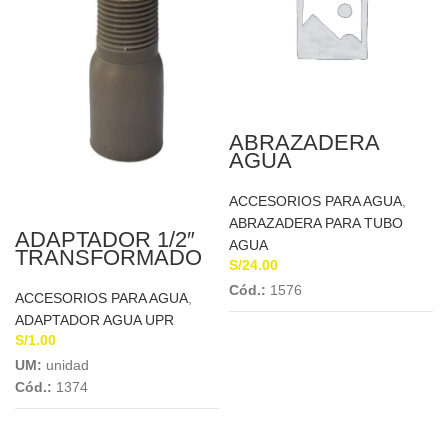
ABRAZADERA
AGUA
TELESCOPICA C/R
PVC 4″ A 3/4
ACCESORIOS PARA AGUA
,
ABRAZADERA PARA TUBO
ADAPTADOR 1/2″
AGUA
TRANSFORMADO
S/
24.00
Cód.:
1576
ACCESORIOS PARA AGUA
,
ADAPTADOR AGUA UPR
S/
1.00
UM:
unidad
Cód.:
1374