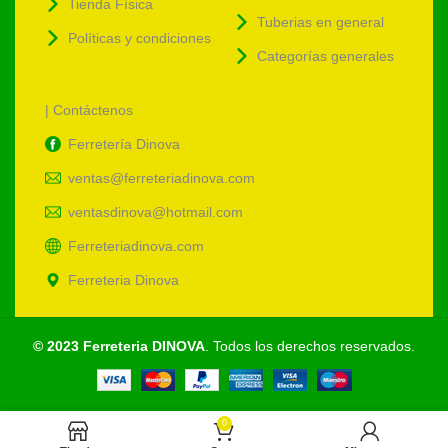
Tienda Física
Tuberias en general
Políticas y condiciones
Categorías generales
| Contáctenos
Ferretería Dinova
ventas@ferreteriadinova.com
ventasdinova@hotmail.com
Ferreteriadinova.com
Ferreteria Dinova
© 2023 Ferreteria DINOVA
. Todos los derechos reservados.
0