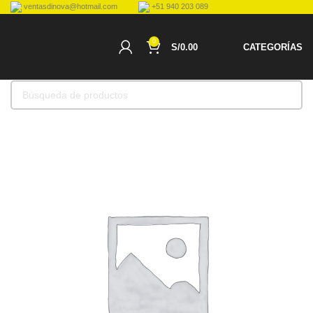
ventasdinova@hotmail.com
+51 940 203 089
0
S/
0.00
CATEGORÍAS