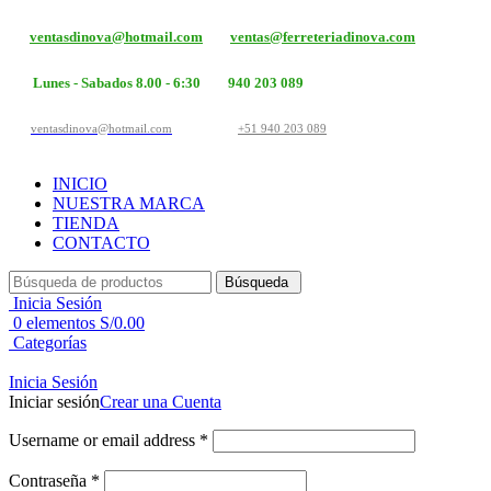
ventasdinova@hotmail.com
ventas@ferreteriadinova.com
Lunes - Sabados 8.00 - 6:30
940 203 089
ventasdinova@hotmail.com
+51 940 203 089
INICIO
NUESTRA MARCA
TIENDA
CONTACTO
Búsqueda
Inicia Sesión
0
elementos
S/
0.00
Categorías
Inicia Sesión
Iniciar sesión
Crear una Cuenta
Username or email address
*
Contraseña
*