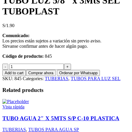
TUBO LUZ 5/8″ x 3Mts SEL
TUBOPLAST
S/
1.90
Comunicado:
Los precios están sujetos a variación sin previo aviso.
Sirvanse confirmar antes de hacer algún pago.
Código de producto:
845
TUBO
LUZ
Add to cart
Comprar ahora
Ordenar por Whatsapp
5/8"
SKU:
845
Categories:
TUBERIAS
,
TUBOS PARA LUZ SEL
x
3Mts
Related products
SEL
TUBOPLAST
quantity
Vista rápida
TUBO AGUA 2″ X 5MTS S/P C-10 PLASTICA
TUBERIAS
,
TUBOS PARA AGUA SP