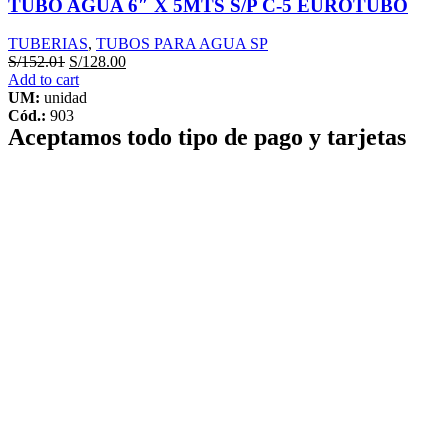
TUBO AGUA 6″ X 5MTS S/P C-5 EUROTUBO
TUBERIAS
,
TUBOS PARA AGUA SP
S/
152.01
S/
128.00
Add to cart
UM:
unidad
Cód.:
903
Aceptamos todo tipo de pago y tarjetas