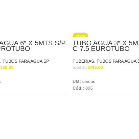
-19%
AGUA 6″ X 5MTS S/P
TUBO AGUA 3″ X 5M
EUROTUBO
C-7.5 EUROTUBO
,
TUBOS PARA AGUA SP
TUBERIAS
,
TUBOS PARA AGUA 
128.00
S/
49.00
S/
60.15
Add To Cart
Add To Cart
d
UM:
unidad
Cód.:
896