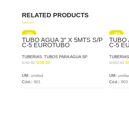
RELATED PRODUCTS
-16%
-16%
TUBO AGUA 3″ X 5MTS S/P
TUBO 
C-5 EUROTUBO
C-5 
TUBERIAS
,
TUBOS PARA AGUA SP
TUBERIAS
S/
36.00
S/
S/
42.80
S/
152.01
Add To Cart
UM:
unidad
UM:
unida
Cód.:
901
Cód.:
903