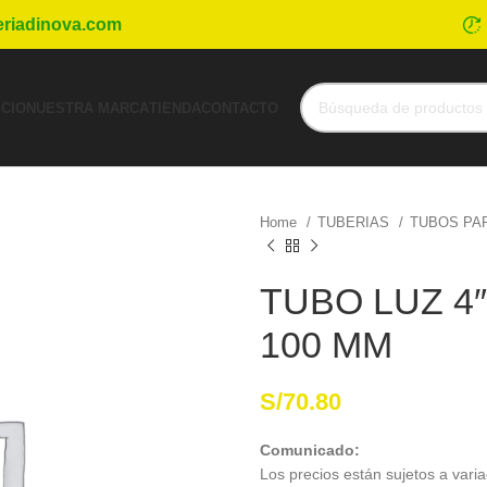
eriadinova.com
ICIO
NUESTRA MARCA
TIENDA
CONTACTO
Home
TUBERIAS
TUBOS PA
TUBO LUZ 4
100 MM
S/
70.80
Comunicado:
Los precios están sujetos a varia