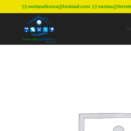
ventasdinova@hotmail.com
ventas@ferret
IN