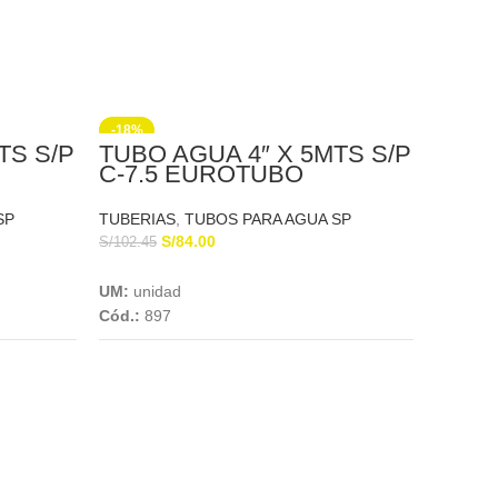
-18%
-5%
TS S/P
TUBO AGUA 4″ X 5MTS S/P
C-7.5 EUROTUBO
SP
TUBERIAS
,
TUBOS PARA AGUA SP
S/
84.00
S/
102.45
Add To Cart
UM:
unidad
Cód.:
897
TUBO
X 5M
EUR