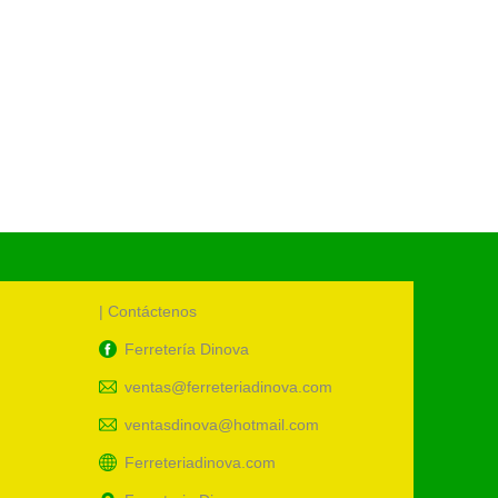
TUBERI
S
S/
10.00
UM:
uni
Cód.:
87
| Contáctenos
Ferretería Dinova
ventas@ferreteriadinova.com
ventasdinova@hotmail.com
Ferreteriadinova.com