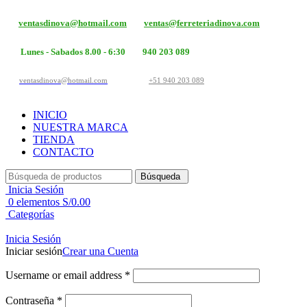
ventasdinova@hotmail.com
ventas@ferreteriadinova.com
Lunes - Sabados 8.00 - 6:30
940 203 089
ventasdinova@hotmail.com
+51 940 203 089
INICIO
NUESTRA MARCA
TIENDA
CONTACTO
Búsqueda
Inicia Sesión
0
elementos
S/
0.00
Categorías
Inicia Sesión
Iniciar sesión
Crear una Cuenta
Username or email address
*
Contraseña
*