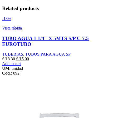
X
3MTS
Related products
SAP
PLASTICA
-18%
quantity
Vista rápida
TUBO AGUA 1 1/4″ X 5MTS S/P C-7.5
EUROTUBO
TUBERIAS
,
TUBOS PARA AGUA SP
S/
18.30
S/
15.00
Add to cart
UM:
unidad
Cód.:
892