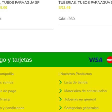
,
TUBOS PARA AGUA SP
TUBERIAS
,
TUBOS PARA AGUA 
45.00
S/
11.49
Add To Cart
Add To Cart
d
Cód.:
930
o y tarjetas
compañia
| Nuestros Productos
s somos
Lista de tienda
s de pago
Materiales de construcción
Física
Tuberias en general
as y condiciones
Categorías generales