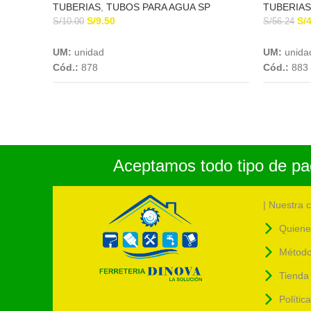
TUBERIAS
,
TUBOS PARA AGUA SP
TUBERIAS
S/
9.50
S/
S/
10.00
S/
56.24
Add To Cart
UM:
unidad
UM:
unida
Cód.:
878
Cód.:
883
Aceptamos todo tipo de pag
| Nuestra 
Quiene
Método
Tienda 
Polític