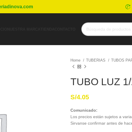
eriadinova.com
ICIO
NUESTRA MARCA
TIENDA
CONTACTO
Home
TUBERIAS
TUBOS PA
TUBO LUZ 1/
S/
4.05
Comunicado:
Los precios están sujetos a varia
Sirvanse confirmar antes de hac