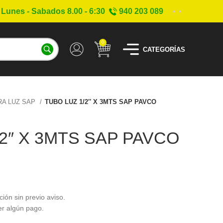
Lunes - Sabados 8.00 - 6:30
940 203 089
0
CATEGORÍAS
RA LUZ SAP
TUBO LUZ 1/2″ X 3MTS SAP PAVCO
2″ X 3MTS SAP PAVCO
ción sin previo aviso.
er algún pago.