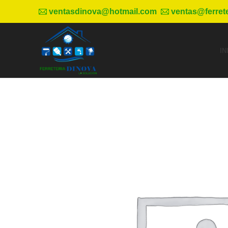
ventasdinova@hotmail.com
ventas@ferret
IN