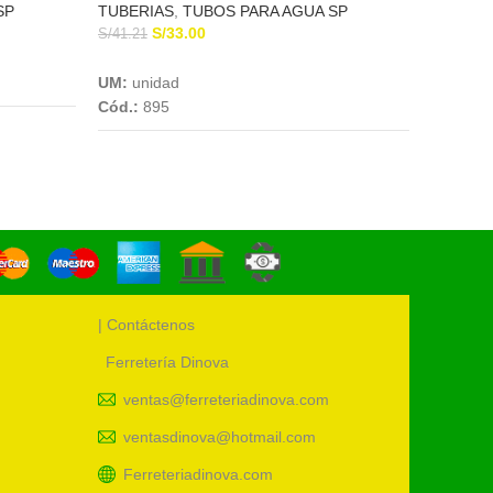
SP
TUBERIAS
,
TUBOS PARA AGUA SP
TUBERI
S/
33.00
S
S/
41.21
S/
18.30
Add To Cart
UM:
unidad
UM:
uni
Cód.:
895
Cód.:
89
| Contáctenos
Ferretería Dinova
ventas@ferreteriadinova.com
ventasdinova@hotmail.com
Ferreteriadinova.com