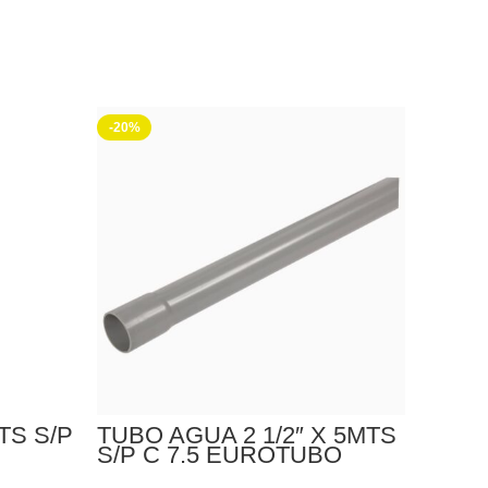
-20%
-18%
TS S/P
TUBO AGUA 2 1/2″ X 5MTS
TUBO
S/P C 7.5 EUROTUBO
S/P 