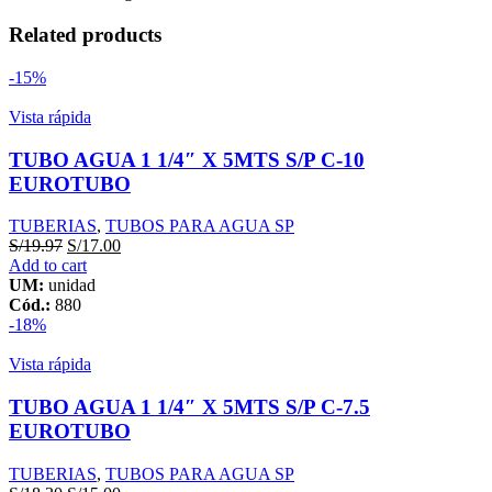
x
3Mts
Related products
SAL
KOPLAST
-15%
quantity
Vista rápida
TUBO AGUA 1 1/4″ X 5MTS S/P C-10
EUROTUBO
TUBERIAS
,
TUBOS PARA AGUA SP
S/
19.97
S/
17.00
Add to cart
UM:
unidad
Cód.:
880
-18%
Vista rápida
TUBO AGUA 1 1/4″ X 5MTS S/P C-7.5
EUROTUBO
TUBERIAS
,
TUBOS PARA AGUA SP