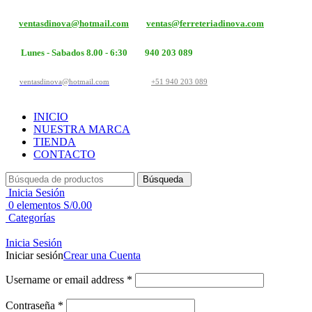
ventasdinova@hotmail.com
ventas@ferreteriadinova.com
Lunes - Sabados 8.00 - 6:30
940 203 089
ventasdinova@hotmail.com
+51 940 203 089
INICIO
NUESTRA MARCA
TIENDA
CONTACTO
Búsqueda
Inicia Sesión
0
elementos
S/
0.00
Categorías
Inicia Sesión
Iniciar sesión
Crear una Cuenta
Username or email address
*
Contraseña
*