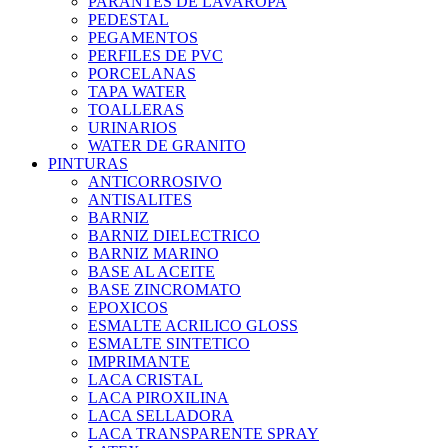
PARANTES DE LAVAROPA
PEDESTAL
PEGAMENTOS
PERFILES DE PVC
PORCELANAS
TAPA WATER
TOALLERAS
URINARIOS
WATER DE GRANITO
PINTURAS
ANTICORROSIVO
ANTISALITES
BARNIZ
BARNIZ DIELECTRICO
BARNIZ MARINO
BASE AL ACEITE
BASE ZINCROMATO
EPOXICOS
ESMALTE ACRILICO GLOSS
ESMALTE SINTETICO
IMPRIMANTE
LACA CRISTAL
LACA PIROXILINA
LACA SELLADORA
LACA TRANSPARENTE SPRAY