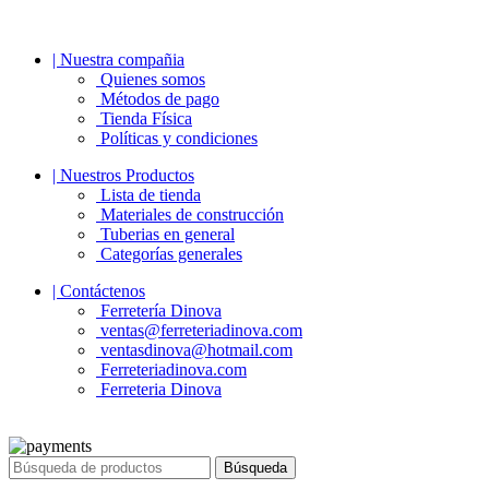
| Nuestra compañia
Quienes somos
Métodos de pago
Tienda Física
Políticas y condiciones
| Nuestros Productos
Lista de tienda
Materiales de construcción
Tuberias en general
Categorías generales
| Contáctenos
Ferretería Dinova
ventas@ferreteriadinova.com
ventasdinova@hotmail.com
Ferreteriadinova.com
Ferreteria Dinova
© 2023 Ferreteria DINOVA
. Todos los derechos reservados.
Búsqueda