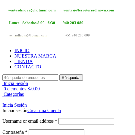
ventasdinova@hotmail.com
ventas@ferreteriadinova.com
Lunes - Sabados 8.00 - 6:30
940 203 089
ventasdinova@hotmail.com
+51 940 203 089
INICIO
NUESTRA MARCA
TIENDA
CONTACTO
Búsqueda
Inicia Sesión
0
elementos
S/
0.00
Categorías
Inicia Sesión
Iniciar sesión
Crear una Cuenta
Username or email address
*
Contraseña
*