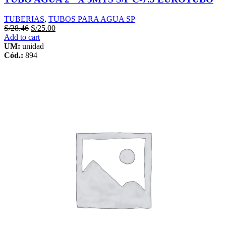
TUBERIAS
,
TUBOS PARA AGUA SP
S/
28.46
S/
25.00
Add to cart
UM:
unidad
Cód.:
894