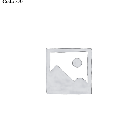
Cód.:
879