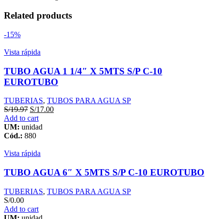
X
3MTS
Related products
PESADO
PAVCO
-15%
quantity
Vista rápida
TUBO AGUA 1 1/4″ X 5MTS S/P C-10
EUROTUBO
TUBERIAS
,
TUBOS PARA AGUA SP
S/
19.97
S/
17.00
Add to cart
UM:
unidad
Cód.:
880
Vista rápida
TUBO AGUA 6″ X 5MTS S/P C-10 EUROTUBO
TUBERIAS
,
TUBOS PARA AGUA SP
S/
0.00
Add to cart
UM:
unidad