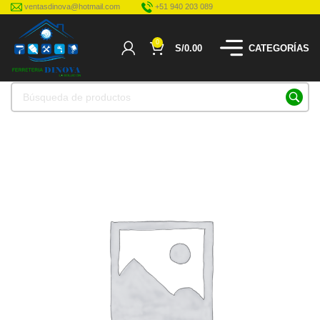
ventasdinova@hotmail.com
+51 940 203 089
0
S/
0.00
CATEGORÍAS