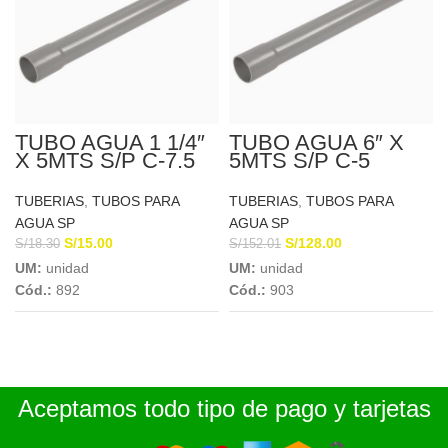
TUBO AGUA 1 1/4″
TUBO AGUA 6″ X
X 5MTS S/P C-7.5
5MTS S/P C-5
EUROTUBO
EUROTUBO
TUBERIAS
,
TUBOS PARA
TUBERIAS
,
TUBOS PARA
AGUA SP
AGUA SP
S/
15.00
S/
128.00
S/
18.30
S/
152.01
UM:
unidad
UM:
unidad
Cód.:
892
Cód.:
903
Aceptamos todo tipo de pago y tarjetas