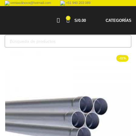
ventasdinova@hotmail.com
+51 940 203 089
0
S/
0.00
CATEGORÍAS
-11%