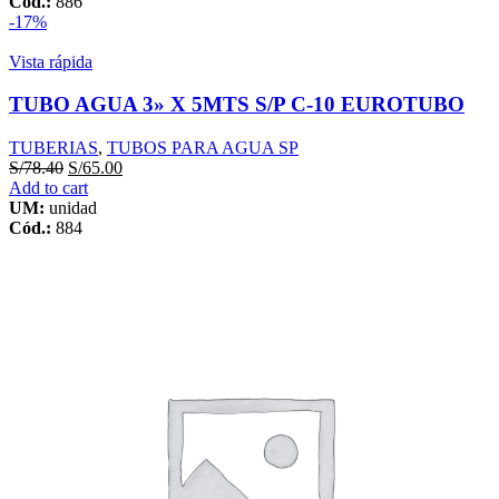
Cód.:
886
-17%
Vista rápida
TUBO AGUA 3» X 5MTS S/P C-10 EUROTUBO
TUBERIAS
,
TUBOS PARA AGUA SP
S/
78.40
S/
65.00
Add to cart
UM:
unidad
Cód.:
884