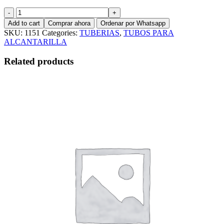
TUBO
ALCANTARILLA
Add to cart
Comprar ahora
Ordenar por Whatsapp
200mm
SKU:
1151
Categories:
TUBERIAS
,
TUBOS PARA
(8")
ALCANTARILLA
x
6mt
Related products
4435
S-
20
TUBOPLAST
quantity