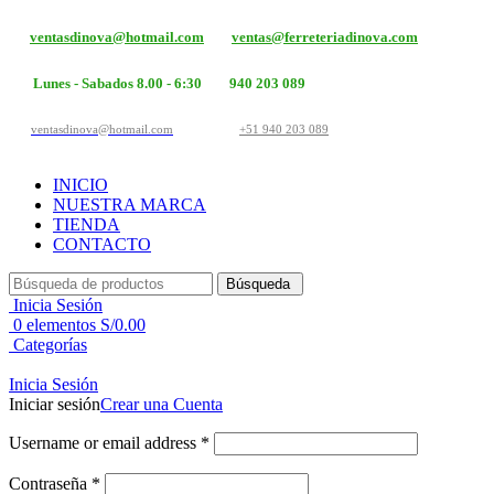
ventasdinova@hotmail.com
ventas@ferreteriadinova.com
Lunes - Sabados 8.00 - 6:30
940 203 089
ventasdinova@hotmail.com
+51 940 203 089
INICIO
NUESTRA MARCA
TIENDA
CONTACTO
Búsqueda
Inicia Sesión
0
elementos
S/
0.00
Categorías
Inicia Sesión
Iniciar sesión
Crear una Cuenta
Username or email address
*
Contraseña
*