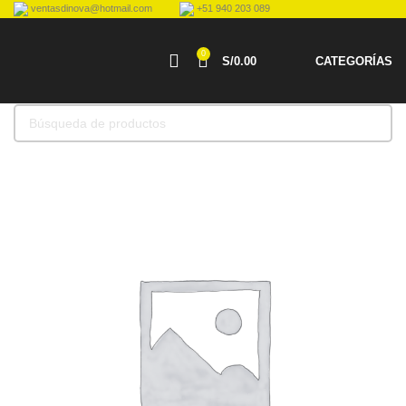
ventasdinova@hotmail.com
+51 940 203 089
0
S/
0.00
CATEGORÍAS