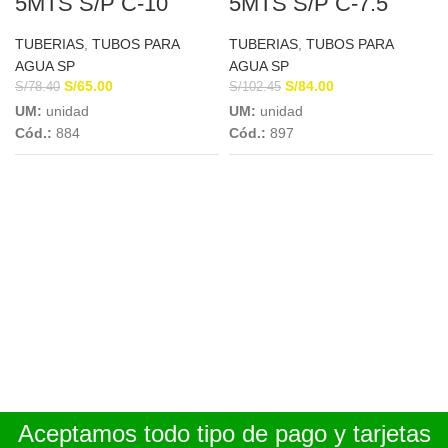
5MTS S/P C-10
5MTS S/P C-7.5
EUROTUBO
EUROTUBO
TUBERIAS
,
TUBOS PARA
TUBERIAS
,
TUBOS PARA
AGUA SP
AGUA SP
S/
65.00
S/
84.00
S/
78.40
S/
102.45
UM:
unidad
UM:
unidad
Cód.:
884
Cód.:
897
Aceptamos todo tipo de pago y tarjetas