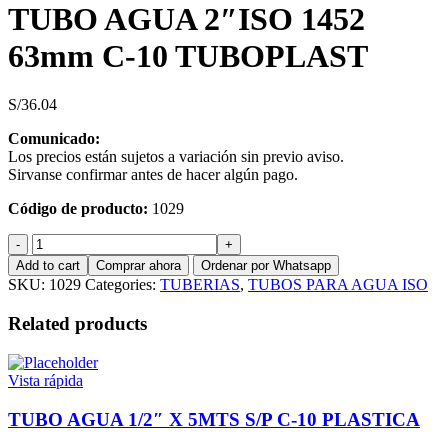
TUBO AGUA 2″ISO 1452
63mm C-10 TUBOPLAST
S/
36.04
Comunicado:
Los precios están sujetos a variación sin previo aviso.
Sirvanse confirmar antes de hacer algún pago.
Código de producto:
1029
TUBO
AGUA
Add to cart
Comprar ahora
Ordenar por Whatsapp
2"ISO
SKU:
1029
Categories:
TUBERIAS
,
TUBOS PARA AGUA ISO
1452
63mm
Related products
C-
10
TUBOPLAST
Vista rápida
quantity
TUBO AGUA 1/2″ X 5MTS S/P C-10 PLASTICA