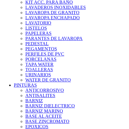
KIT ACC. PARA BAÑO
LAVADEROS INOXIDABLES
LAVAROPA DE GRANITO
LAVAROPA ENCHAPADO
LAVATORIO
LISTELOS
PAPELERAS
PARANTES DE LAVAROPA
PEDESTAL
PEGAMENTOS
PERFILES DE PVC
PORCELANAS
TAPA WATER
TOALLERAS
URINARIOS
WATER DE GRANITO
PINTURAS
ANTICORROSIVO
ANTISALITES
BARNIZ
BARNIZ DIELECTRICO
BARNIZ MARINO
BASE AL ACEITE
BASE ZINCROMATO
EPOXICOS