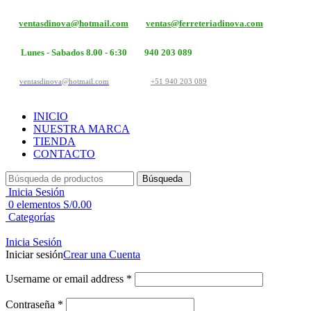
ventasdinova@hotmail.com
ventas@ferreteriadinova.com
Lunes - Sabados 8.00 - 6:30
940 203 089
ventasdinova@hotmail.com
+51 940 203 089
INICIO
NUESTRA MARCA
TIENDA
CONTACTO
Búsqueda
Inicia Sesión
0
elementos
S/
0.00
Categorías
Inicia Sesión
Iniciar sesión
Crear una Cuenta
Username or email address
*
Contraseña
*