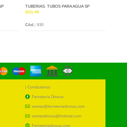
SP
TUBERIAS
,
TUBOS PARA AGUA SP
TUBERI
S/
11.49
S/
22.00
Add To Cart
Cód.:
930
UM:
uni
Cód.:
88
| Contáctenos
Ferretería Dinova
ventas@ferreteriadinova.com
ventasdinova@hotmail.com
Ferreteriadinova.com