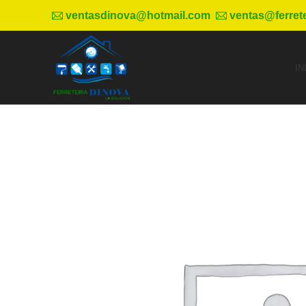
ventasdinova@hotmail.com
ventas@ferret
IN