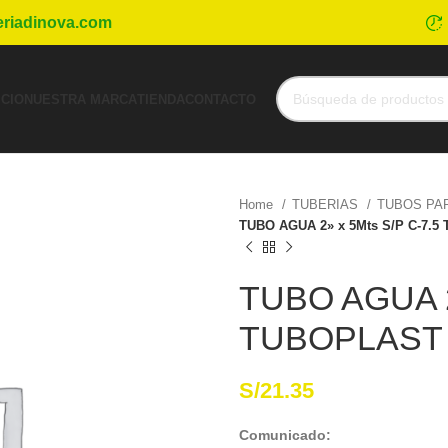
eriadinova.com
ICIO
NUESTRA MARCA
TIENDA
CONTACTO
Home
TUBERIAS
TUBOS PA
TUBO AGUA 2» x 5Mts S/P C-7.
TUBO AGUA 2
TUBOPLAST
S/
21.35
Comunicado: