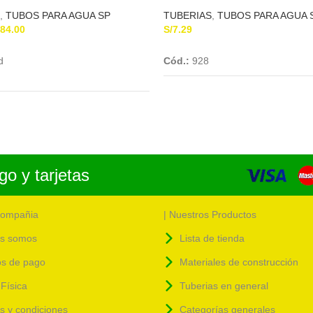
,
TUBOS PARA AGUA SP
TUBERIAS
,
TUBOS PARA AGUA 
84.00
S/
7.29
Add To Cart
Add To Cart
d
Cód.:
928
o y tarjetas
compañia
| Nuestros Productos
s somos
Lista de tienda
s de pago
Materiales de construcción
Física
Tuberias en general
as y condiciones
Categorías generales