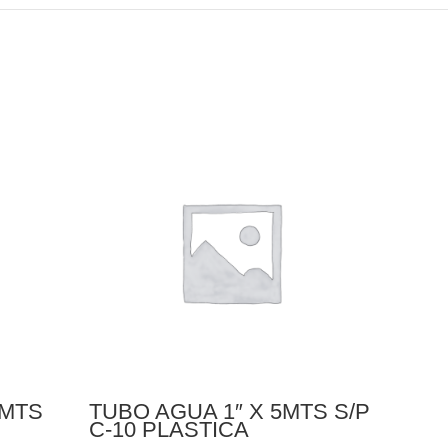
5MTS
TUBO AGUA 1″ X 5MTS S/P
TUBO
C-10 PLASTICA
S/P 