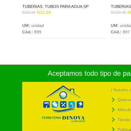
TUBERIAS
,
TUBOS PARA AGUA SP
TUBERIAS
S/
21.00
S/
S/
24.34
S/
102.45
Add To Cart
UM:
unidad
UM:
unida
Cód.:
899
Cód.:
897
Aceptamos todo tipo de pag
| Nuestra 
Quiene
Método
Tienda 
Polític