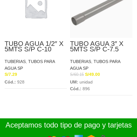
TUBO AGUA 1/2″ X
TUBO AGUA 3″ X
5MTS S/P C-10
5MTS S/P C-7.5
PLASTICA
EUROTUBO
TUBERIAS
,
TUBOS PARA
TUBERIAS
,
TUBOS PARA
AGUA SP
AGUA SP
S/
7.29
S/
49.00
S/
60.15
Cód.:
928
UM:
unidad
Cód.:
896
Aceptamos todo tipo de pago y tarjetas