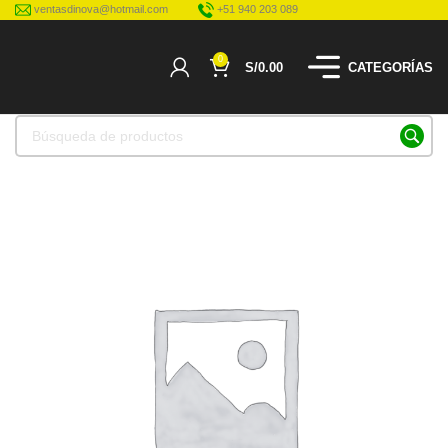
ventasdinova@hotmail.com
+51 940 203 089
0
S/
0.00
CATEGORÍAS