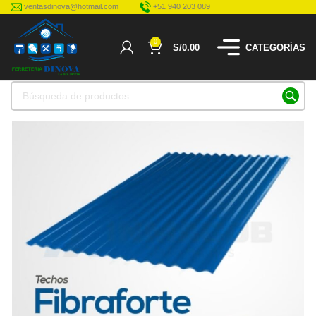
ventasdinova@hotmail.com
+51 940 203 089
0
S/
0.00
CATEGORÍAS