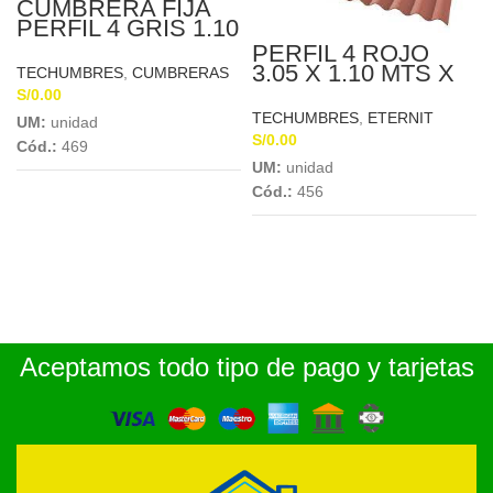
CUMBRERA FIJA
PERFIL 4 GRIS 1.10
X 0.20 X 4MM –
PERFIL 4 ROJO
150602
3.05 X 1.10 MTS X
TECHUMBRES
,
CUMBRERAS
4MM ETERNIT
S/
0.00
TECHUMBRES
,
ETERNIT
UM:
unidad
S/
0.00
Cód.:
469
UM:
unidad
Cód.:
456
Aceptamos todo tipo de pago y tarjetas