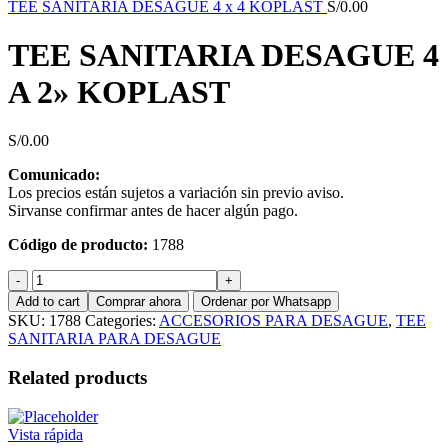
TEE SANITARIA DESAGUE 4 x 4 KOPLAST
S/
0.00
TEE SANITARIA DESAGUE 4
A 2» KOPLAST
S/
0.00
Comunicado:
Los precios están sujetos a variación sin previo aviso.
Sirvanse confirmar antes de hacer algún pago.
Código de producto:
1788
TEE
SANITARIA
Add to cart
Comprar ahora
Ordenar por Whatsapp
DESAGUE
SKU:
1788
Categories:
ACCESORIOS PARA DESAGUE
,
TEE
4
SANITARIA PARA DESAGUE
A
2''
Related products
KOPLAST
quantity
Vista rápida