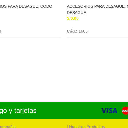
IOS PARA DESAGUE
,
CODO
ACCESORIOS PARA DESAGUE
,
DESAGUE
S/
0.00
Add To Cart
Add To Cart
8
Cód.:
1666
o y tarjetas
compañia
| Nuestros Productos