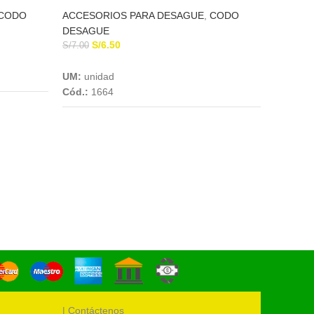
CODO
ACCESORIOS PARA DESAGUE
,
CODO
DESAGUE
S/
6.50
S/
7.00
CODO
Add To Cart
EUR
UM:
unidad
Cód.:
1664
ACCESO
DESAG
S/
6.50
UM:
uni
Cód.:
16
| Contáctenos