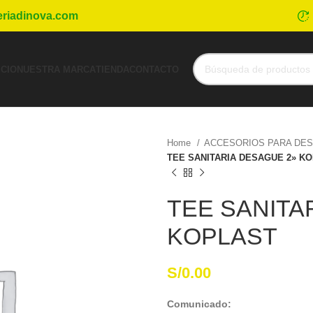
eriadinova.com
ICIO
NUESTRA MARCA
TIENDA
CONTACTO
Home
ACCESORIOS PARA DE
TEE SANITARIA DESAGUE 2» K
TEE SANITA
KOPLAST
S/
0.00
Comunicado: