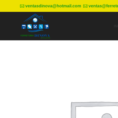
ventasdinova@hotmail.com
ventas@ferret
IN