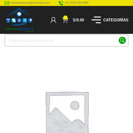
ventasdinova@hotmail.com
+51 940 203 089
0
S/
0.00
CATEGORÍAS