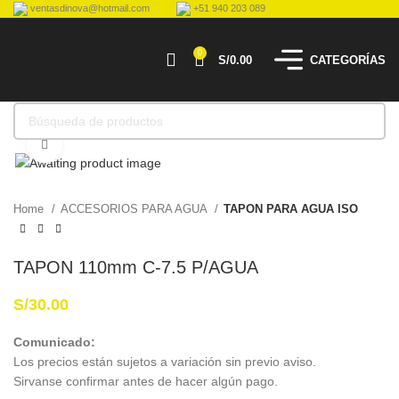
ventasdinova@hotmail.com
+51 940 203 089
0
S/
0.00
CATEGORÍAS
Haga Click para agrandar
Home
ACCESORIOS PARA AGUA
TAPON PARA AGUA ISO
TAPON 110mm C-7.5 P/AGUA
S/
30.00
Comunicado:
Los precios están sujetos a variación sin previo aviso.
Sirvanse confirmar antes de hacer algún pago.