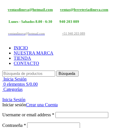
ventasdinova@hotmail.com
ventas@ferreteriadinova.com
Lunes - Sabados 8.00 - 6:30
940 203 089
ventasdinova@hotmail.com
+51 940 203 089
INICIO
NUESTRA MARCA
TIENDA
CONTACTO
Búsqueda
Inicia Sesión
0
elementos
S/
0.00
Categorías
Inicia Sesión
Iniciar sesión
Crear una Cuenta
Username or email address
*
Contraseña
*