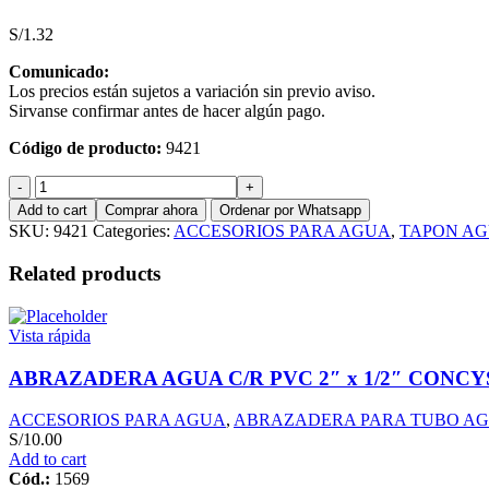
S/
1.32
Comunicado:
Los precios están sujetos a variación sin previo aviso.
Sirvanse confirmar antes de hacer algún pago.
Código de producto:
9421
TAPON
1
Add to cart
Comprar ahora
Ordenar por Whatsapp
HEMBRA
SKU:
9421
Categories:
ACCESORIOS PARA AGUA
,
TAPON A
C/R
LOGAREX
Related products
quantity
Vista rápida
ABRAZADERA AGUA C/R PVC 2″ x 1/2″ CONCY
ACCESORIOS PARA AGUA
,
ABRAZADERA PARA TUBO A
S/
10.00
Add to cart
Cód.:
1569