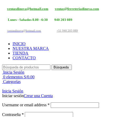
ventasdinova@hotmail.com
ventas@ferreteriadinova.com
Lunes - Sabados 8.00 - 6:30
940 203 089
ventasdinova@hotmail.com
+51 940 203 089
INICIO
NUESTRA MARCA
TIENDA
CONTACTO
Búsqueda
Inicia Sesión
0
elementos
S/
0.00
Categorías
Inicia Sesión
Iniciar sesión
Crear una Cuenta
Username or email address
*
Contraseña
*