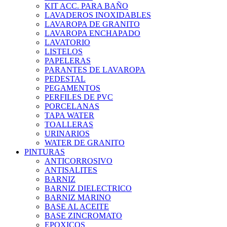
KIT ACC. PARA BAÑO
LAVADEROS INOXIDABLES
LAVAROPA DE GRANITO
LAVAROPA ENCHAPADO
LAVATORIO
LISTELOS
PAPELERAS
PARANTES DE LAVAROPA
PEDESTAL
PEGAMENTOS
PERFILES DE PVC
PORCELANAS
TAPA WATER
TOALLERAS
URINARIOS
WATER DE GRANITO
PINTURAS
ANTICORROSIVO
ANTISALITES
BARNIZ
BARNIZ DIELECTRICO
BARNIZ MARINO
BASE AL ACEITE
BASE ZINCROMATO
EPOXICOS