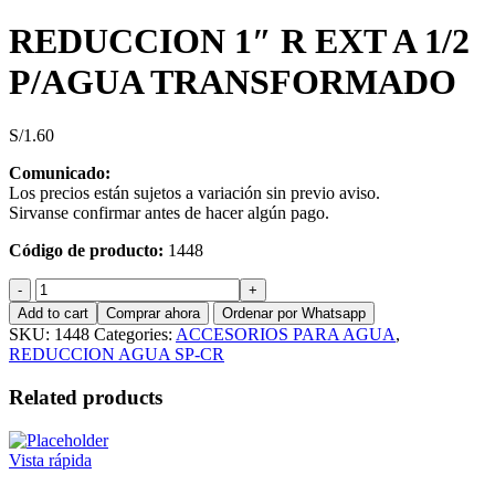
REDUCCION 1″ R EXT A 1/2
P/AGUA TRANSFORMADO
S/
1.60
Comunicado:
Los precios están sujetos a variación sin previo aviso.
Sirvanse confirmar antes de hacer algún pago.
Código de producto:
1448
REDUCCION
1"
Add to cart
Comprar ahora
Ordenar por Whatsapp
R
SKU:
1448
Categories:
ACCESORIOS PARA AGUA
,
EXT
REDUCCION AGUA SP-CR
A
1/2
Related products
P/AGUA
TRANSFORMADO
quantity
Vista rápida