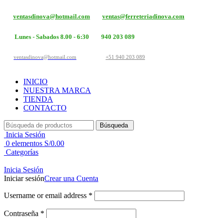
ventasdinova@hotmail.com
ventas@ferreteriadinova.com
Lunes - Sabados 8.00 - 6:30
940 203 089
ventasdinova@hotmail.com
+51 940 203 089
INICIO
NUESTRA MARCA
TIENDA
CONTACTO
Búsqueda
Inicia Sesión
0
elementos
S/
0.00
Categorías
Inicia Sesión
Iniciar sesión
Crear una Cuenta
Username or email address
*
Contraseña
*