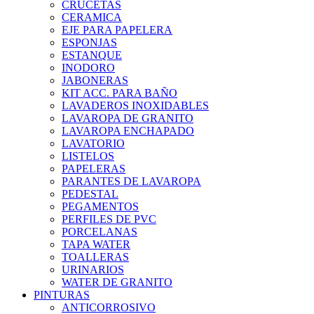
CRUCETAS
CERAMICA
EJE PARA PAPELERA
ESPONJAS
ESTANQUE
INODORO
JABONERAS
KIT ACC. PARA BAÑO
LAVADEROS INOXIDABLES
LAVAROPA DE GRANITO
LAVAROPA ENCHAPADO
LAVATORIO
LISTELOS
PAPELERAS
PARANTES DE LAVAROPA
PEDESTAL
PEGAMENTOS
PERFILES DE PVC
PORCELANAS
TAPA WATER
TOALLERAS
URINARIOS
WATER DE GRANITO
PINTURAS
ANTICORROSIVO