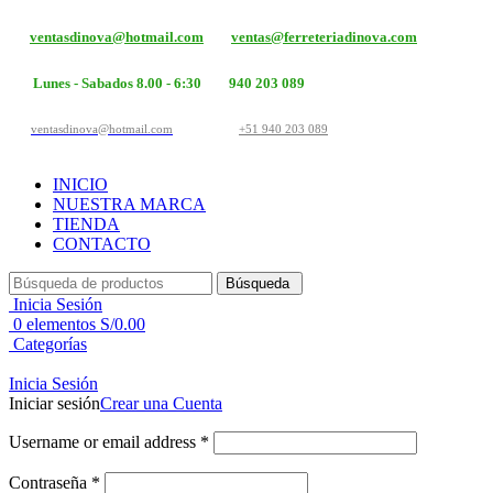
ventasdinova@hotmail.com
ventas@ferreteriadinova.com
Lunes - Sabados 8.00 - 6:30
940 203 089
ventasdinova@hotmail.com
+51 940 203 089
INICIO
NUESTRA MARCA
TIENDA
CONTACTO
Búsqueda
Inicia Sesión
0
elementos
S/
0.00
Categorías
Inicia Sesión
Iniciar sesión
Crear una Cuenta
Username or email address
*
Contraseña
*