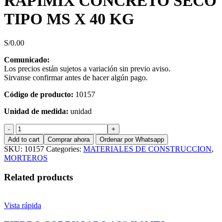
RAPIMIX CONCRETO SECO
TIPO MS X 40 KG
S/
0.00
Comunicado:
Los precios están sujetos a variación sin previo aviso.
Sirvanse confirmar antes de hacer algún pago.
Código de producto:
10157
Unidad de medida:
unidad
RAPIMIX
CONCRETO
Add to cart
Comprar ahora
Ordenar por Whatsapp
SECO
SKU:
10157
Categories:
MATERIALES DE CONSTRUCCION
,
TIPO
MORTEROS
MS
X
Related products
40
KG
quantity
Vista rápida