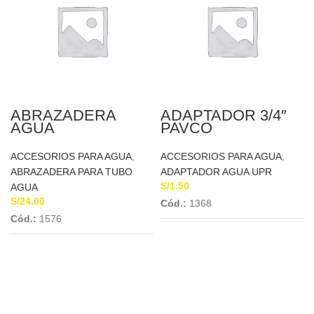
ABRAZADERA
ADAPTADOR 3/4″
AGUA
PAVCO
TELESCOPICA C/R
PVC 4″ A 3/4
ACCESORIOS PARA AGUA
,
ACCESORIOS PARA AGUA
,
ABRAZADERA PARA TUBO
ADAPTADOR AGUA UPR
S/
1.50
AGUA
S/
24.00
Cód.:
1368
Cód.:
1576