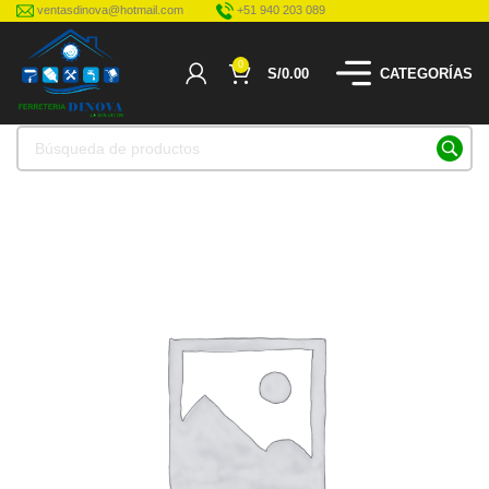
ventasdinova@hotmail.com
+51 940 203 089
0
S/
0.00
CATEGORÍAS