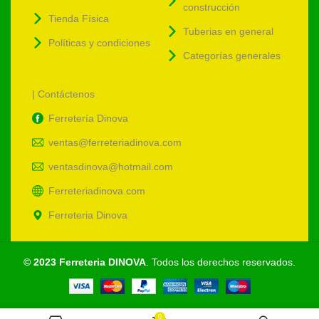
construcción
Tienda Física
Tuberias en general
Políticas y condiciones
Categorías generales
| Contáctenos
Ferretería Dinova
ventas@ferreteriadinova.com
ventasdinova@hotmail.com
Ferreteriadinova.com
Ferreteria Dinova
© 2023 Ferreteria DINOVA
. Todos los derechos reservados.
0