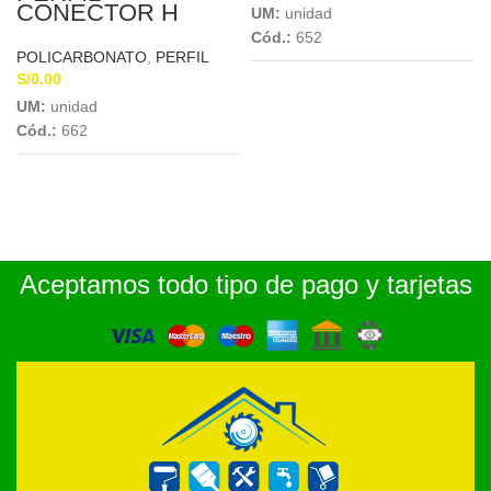
CONECTOR H
UM:
unidad
TRANSP. 8mm x
Cód.:
652
11.80Mts P/POLIC
POLICARBONATO
,
PERFIL
S/
0.00
UM:
unidad
Cód.:
662
Aceptamos todo tipo de pago y tarjetas