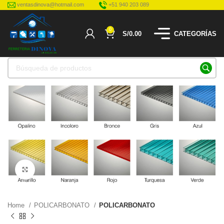
ventasdinova@hotmail.com
+51 940 203 089
0
S/
0.00
CATEGORÍAS
Haga Click para agrandar
Home
POLICARBONATO
POLICARBONATO