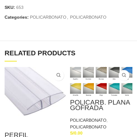
SKU:
653
Categories:
POLICARBONATO
,
POLICARBONATO
RELATED PRODUCTS
POLICARB. PLANA
GOFRADA
2.40Mx1.20x2mm
AZUL
POLICARBONATO
,
POLICARBONATO
S/
0.00
PERFIL