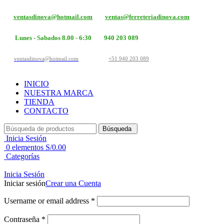
ventasdinova@hotmail.com
ventas@ferreteriadinova.com
Lunes - Sabados 8.00 - 6:30
940 203 089
ventasdinova@hotmail.com
+51 940 203 089
INICIO
NUESTRA MARCA
TIENDA
CONTACTO
Búsqueda
Inicia Sesión
0
elementos
S/
0.00
Categorías
Inicia Sesión
Iniciar sesión
Crear una Cuenta
Username or email address
*
Contraseña
*