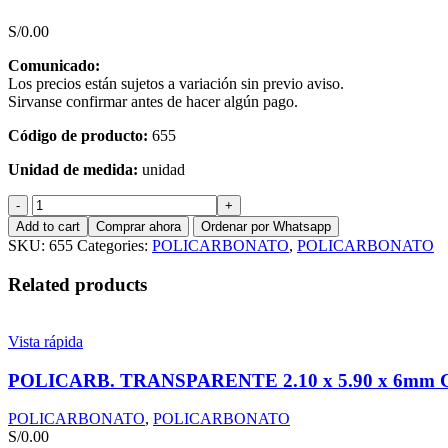
S/
0.00
Comunicado:
Los precios están sujetos a variación sin previo aviso.
Sirvanse confirmar antes de hacer algún pago.
Código de producto:
655
Unidad de medida:
unidad
POLICARB.
VERDE
Add to cart
Comprar ahora
Ordenar por Whatsapp
2.10
SKU:
655
Categories:
POLICARBONATO
,
POLICARBONATO
x
11.80
Related products
x
8mm
CONNEXA
Vista rápida
quantity
POLICARB. TRANSPARENTE 2.10 x 5.90 x 6m
POLICARBONATO
,
POLICARBONATO
S/
0.00